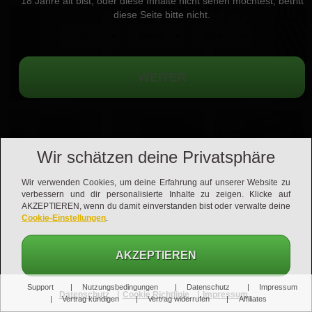
18 Jahre alt bist, oder diese Inhalte nicht sehen möchtest, betritt
Dein Geburtsdatum
diese Seite bitte nicht.
Handgeprüfte Mitglieder für echte Kontakte
Wir schätzen deine Privatsphäre
Mehr als 1.000 neue Mitglieder täglich
Wir verwenden Cookies, um deine Erfahrung auf unserer Website zu
verbessern und dir personalisierte Inhalte zu zeigen. Klicke auf
AKZEPTIEREN, wenn du damit einverstanden bist oder verwalte deine
Cookie-Einstellungen
.
Sichere Verbindung durch SSL-Verschlüsselung
AKZEPTIEREN
Support
Nutzungsbedingungen
Datenschutz
Impressum
|
|
Datenschutz
Cookie Richtlinie
Impressum
Vertrag kündigen
Vertrag widerrufen
Affiliates